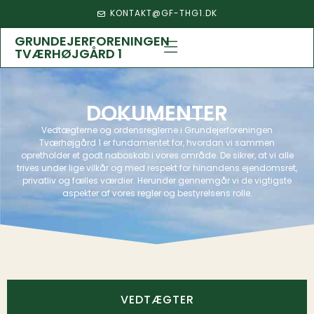
KONTAKT@GF-THG1.DK
GRUNDEJERFORENINGEN
TVÆRHØJGÅRD 1
DOKUMENTER
Vedtægterne og ordensreglerne i Grundejerforeningen
Tværhøjgård 1 er fundamentet for, hvordan vi sammen
opretholder et godt naboskab i vores område. De sikrer, at vi alle
trives under lige vilkår og med respekt for hinandens ejendomsret,
privatliv og fælles værdier. Herunder gennemgår vi de vigtigste
aspekter af vores regler og bestyrelsens rolle.
VEDTÆGTER